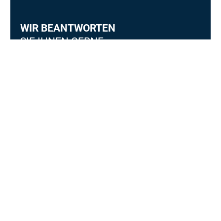
WIR BEANTWORTEN
SIE IHNEN GERNE.
Finkenweg 2a, 94481 Grafenau
08552 7239780
kontakt@niedermaier-invest.de